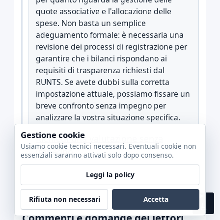
quote associative e l'allocazione delle
spese. Non basta un semplice
adeguamento formale: è necessaria una
revisione dei processi di registrazione per
garantire che i bilanci rispondano ai
requisiti di trasparenza richiesti dal
RUNTS. Se avete dubbi sulla corretta
impostazione attuale, possiamo fissare un
breve confronto senza impegno per
analizzare la vostra situazione specifica.
Gestione cookie
Richiedi una valutazione senza
Usiamo cookie tecnici necessari. Eventuali cookie non
impegno
essenziali saranno attivati solo dopo consenso.
Leggi la policy
Rifiuta non necessari
Accetta
♿
COMMENTI
Commenti e domande dei lettori