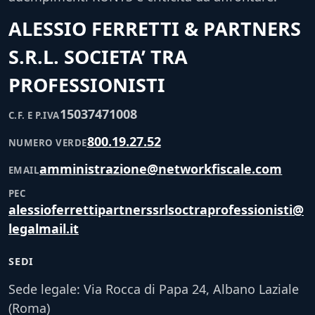
ALESSIO FERRETTI & PARTNERS
S.R.L. SOCIETA’ TRA
PROFESSIONISTI
15037471008
C.F. E P.IVA
800.19.27.52
NUMERO VERDE
amministrazione@networkfiscale.com
EMAIL
PEC
alessioferrettipartnerssrlsoctraprofessionisti@
legalmail.it
SEDI
Sede legale: Via Rocca di Papa 24, Albano Laziale
(Roma)