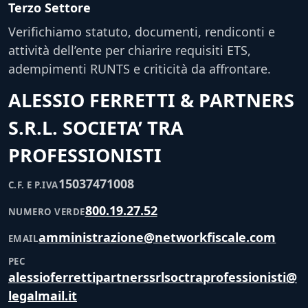
Terzo Settore
Verifichiamo statuto, documenti, rendiconti e
attività dell’ente per chiarire requisiti ETS,
adempimenti RUNTS e criticità da affrontare.
ALESSIO FERRETTI & PARTNERS
S.R.L. SOCIETA’ TRA
PROFESSIONISTI
15037471008
C.F. E P.IVA
800.19.27.52
NUMERO VERDE
amministrazione@networkfiscale.com
EMAIL
PEC
alessioferrettipartnerssrlsoctraprofessionisti@
legalmail.it