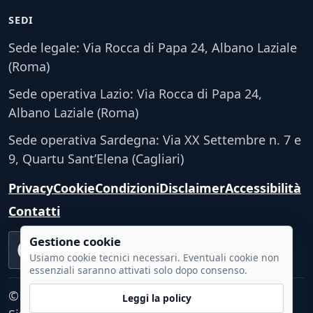
SEDI
Sede legale: Via Rocca di Papa 24, Albano Laziale
(Roma)
Sede operativa Lazio: Via Rocca di Papa 24,
Albano Laziale (Roma)
Sede operativa Sardegna: Via XX Settembre n. 7 e
9, Quartu Sant’Elena (Cagliari)
Privacy
Cookie
Condizioni
Disclaimer
Accessibilità
Contatti
Gestione cookie
Accessibilità
VERIFICA TECNICA
Usiamo cookie tecnici necessari. Eventuali cookie non
essenziali saranno attivati solo dopo consenso.
© 2026 - Tutti i diritti riservati.
Leggi la policy