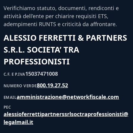
Verifichiamo statuto, documenti, rendiconti e
attività dell’ente per chiarire requisiti ETS,
adempimenti RUNTS e criticità da affrontare.
ALESSIO FERRETTI & PARTNERS
S.R.L. SOCIETA’ TRA
PROFESSIONISTI
15037471008
C.F. E P.IVA
800.19.27.52
NUMERO VERDE
amministrazione@networkfiscale.com
EMAIL
PEC
alessioferrettipartnerssrlsoctraprofessionisti@
legalmail.it