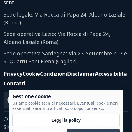
SEDI
Sede legale: Via Rocca di Papa 24, Albano Laziale
(Roma)
Sede operativa Lazio: Via Rocca di Papa 24,
Albano Laziale (Roma)
Sede operativa Sardegna: Via XX Settembre n. 7 e
9, Quartu Sant’Elena (Cagliari)
Privacy
Cookie
Condizioni
Disclaimer
Accessibilità
Contatti
Gestione cookie
Accessibilità
VERIFICA TECNICA
Usiamo cookie tecnici necessari. Eventuali cookie non
essenziali saranno attivati solo dopo consenso.
© 2026 - Tutti i diritti riservati.
Leggi la policy
Sito realizzato da
CumCorde Marketing